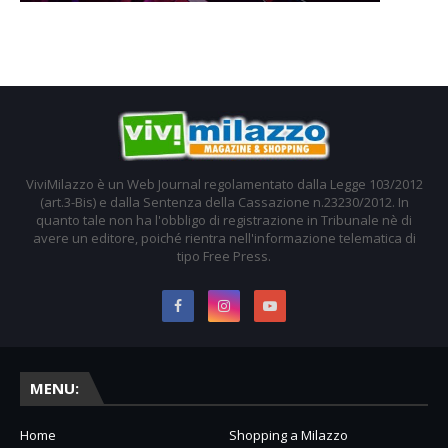
ViviMilazzo è un Web Journal regolamentato dalla Legge 103/2012
(art.3-Bis) e dalla Sentenza della Cassazione n.23230/2012. In
quanto tale non ha l'obbligo di registrazione in Tribunale nè di
avere un editore, poiché rientra nell'informazione telematica di
tipo Free Press.
MENU:
Home
Shopping a Milazzo