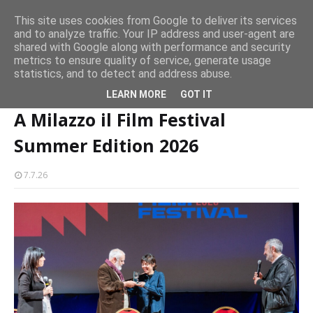
persone
This site uses cookies from Google to deliver its services
and to analyze traffic. Your IP address and user-agent are
Milazzo 28ª Sagra del Pesce a Vaccarella: il programma
shared with Google along with performance and security
EVENTI
metrics to ensure quality of service, generate usage
statistics, and to detect and address abuse.
Home page
eventi
A Milazzo il Film Festival Summer Edition 2026
LEARN MORE
GOT IT
A Milazzo il Film Festival
Summer Edition 2026
7.7.26