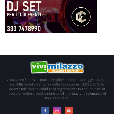
ViviMilazzo è un Web Journal regolamentato dalla Legge 103/2012
(art.3-Bis) e dalla Sentenza della Cassazione n.23230/2012. In
quanto tale non ha l'obbligo di registrazione in Tribunale nè di
avere un editore, poiché rientra nell'informazione telematica di
tipo Free Press.