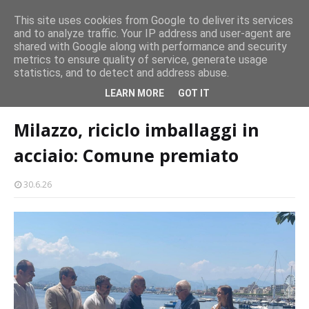
Milazzo si prepara alla magia del “Concerto all’Alba”
This site uses cookies from Google to deliver its services
EVENTI
and to analyze traffic. Your IP address and user-agent are
amma
Mil
shared with Google along with performance and security
metrics to ensure quality of service, generate usage
statistics, and to detect and address abuse.
Home page
ambiente
Milazzo, riciclo imballaggi in acciaio: Comune
LEARN MORE
GOT IT
premiato
Milazzo, riciclo imballaggi in
acciaio: Comune premiato
30.6.26