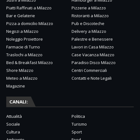
Sushi a Milazzo
Hamburger a Milazzo
Piatti Raffinati a Milazzo
Pizzerie a Milazzo
Bar e Gelaterie
Ristoranti a Milazzo
Pizza a domicilio Milazzo
Pub e Discoteche
Negozi a Milazzo
Delivery a Milazzo
Noleggio Proiettore
Palestre e Benessere
Farmacie di Turno
Lavori in Casa Milazzo
Traslochi a Milazzo
Case Vacanza Milazzo
Bed & Breakfast Milazzo
Paradiso Disco Milazzo
Shore Milazzo
Centri Commerciali
Meteo a Milazzo
Contatti e Note Legali
Magazine
CANALI:
Attualità
Politica
Sociale
Turismo
Cultura
Sport
Ambiente
Food