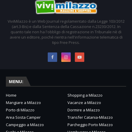
ViviMilazzo è un Web Journal regolamentato dalla Legge 103/2012
(art.3-Bis) e dalla Sentenza della Cassazione n.23230/2012. In
quanto tale non ha l'obbligo di registrazione in Tribunale nè di
avere un editore, poiché rientra nell'informazione telematica di
tipo Free Press.
MENU:
Home
Shopping a Milazzo
Mangiare a Milazzo
Vacanze a Milazzo
Porto di Milazzo
Dormire a Milazzo
Area Sosta Camper
Transfer Catania-Milazzo
Campeggio a Milazzo
Parcheggio Porto Milazzo