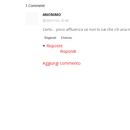
1 Commenti
ANONIMO
08/07/26, 20:48
Certo… poco affluenza se non lo sai che c’è una r
Rispondi
Elimina
Risposte
Rispondi
Aggiungi commento