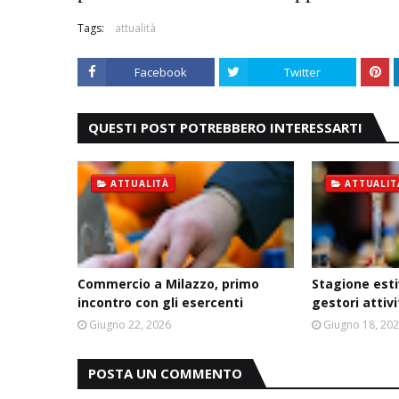
Tags:
attualità
Facebook
Twitter
QUESTI POST POTREBBERO INTERESSARTI
ATTUALITÀ
ATTUALIT
Commercio a Milazzo, primo
Stagione esti
incontro con gli esercenti
gestori attiv
Giugno 22, 2026
Giugno 18, 20
POSTA UN COMMENTO