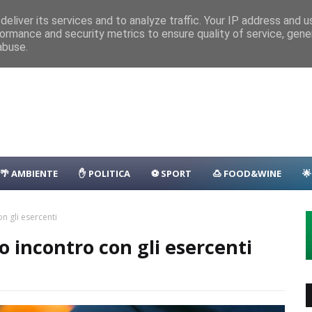
nza
Parcheggio
Porto
Transfer
Camping
Area Sosta Camper
D
eliver its services and to analyze traffic. Your IP address and 
ormance and security metrics to ensure quality of service, gen
lla: il programma
EVENTI
abuse.
🌴 AMBIENTE
✋ POLITICA
⚽ SPORT
🍮 FOOD&WINE

n gli esercenti
 incontro con gli esercenti