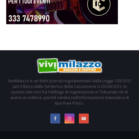
ViviMilazzo è un Web Journal regolamentato dalla Legge 103/2012
(art.3-Bis) e dalla Sentenza della Cassazione n.23230/2012. In
quanto tale non ha l'obbligo di registrazione in Tribunale nè di
avere un editore, poiché rientra nell'informazione telematica di
tipo Free Press.