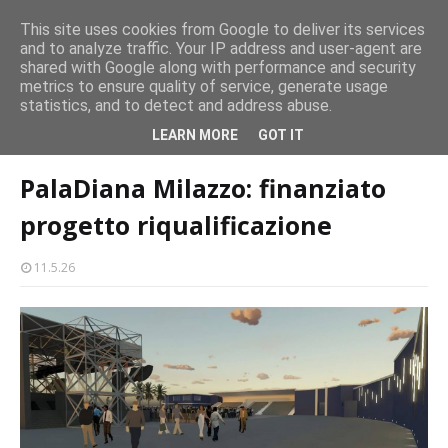
persone
This site uses cookies from Google to deliver its services
and to analyze traffic. Your IP address and user-agent are
Milazzo 28ª Sagra del Pesce a Vaccarella: il programma
shared with Google along with performance and security
EVENTI
metrics to ensure quality of service, generate usage
statistics, and to detect and address abuse.
Home page
paladiana
PalaDiana Milazzo: finanziato progetto
LEARN MORE
GOT IT
riqualificazione
PalaDiana Milazzo: finanziato
progetto riqualificazione
11.5.26