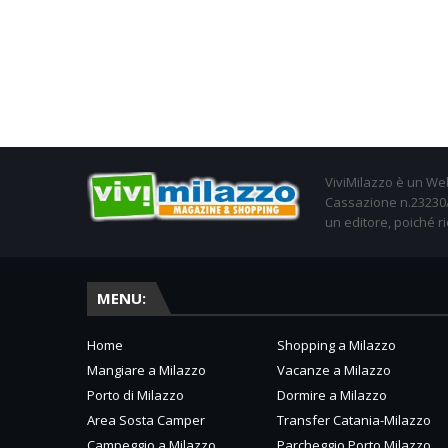
ViviMilazzo è un Web
Cassazione n.23230/2
un editore, poiché ri
MENU:
Home
Shopping a Milazzo
Mangiare a Milazzo
Vacanze a Milazzo
Porto di Milazzo
Dormire a Milazzo
Area Sosta Camper
Transfer Catania-Milazzo
Campeggio a Milazzo
Parcheggio Porto Milazzo