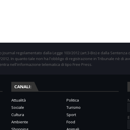
 Journal regolamentato dalla Legge 103/2012 (art.3-Bis) e dalla Sentenza d
012. In quanto tale non ha l'obbligo di registrazione in Tribunale nè di av
entra nell'informazione telematica di tipo Free Press.
CANALI:
Attualità
Politica
Sociale
Turismo
Cultura
Sport
E
Ambiente
Food
Shopping
Animali