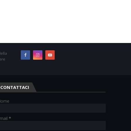
ella
ere
CONTATTACI
Nome
mail
*