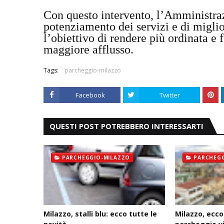
Con questo intervento, l’Amministra
potenziamento dei servizi e di migli
l’obiettivo di rendere più ordinata e 
maggiore afflusso.
Tags:
parcheggio-milazzo
Facebook
Twitter
QUESTI POST POTREBBERO INTERESSARTI
PARCHEGGIO-MILAZZO
PARCHEGG
Milazzo, stalli blu: ecco tutte le
Milazzo, ecco