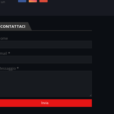
e un
CONTATTACI
Nome
mail
*
essaggio
*