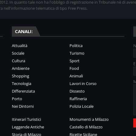
12. In quanto tale non ha l'obbligo di registrazione in Tribunale nè di aver
ra nell'informazione telematica di tipo Free Press.
CANALI:
Attualità
Politica
Sociale
Turismo
Cultura
Sport
E
Ambiente
Food
Shopping
Animali
M
Tecnologia
Lavori in Corso
Differenziata
Dissesto
Porto
Raffineria
Nei Dintorni
Polizia Locale
Itinerari Turistici
Monumenti a Milazzo
Leggende Antiche
Castello di Milazzo
Storia di Milazzo
Ricette Siciliane