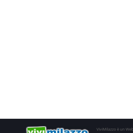
ViviMilazzo è un Web