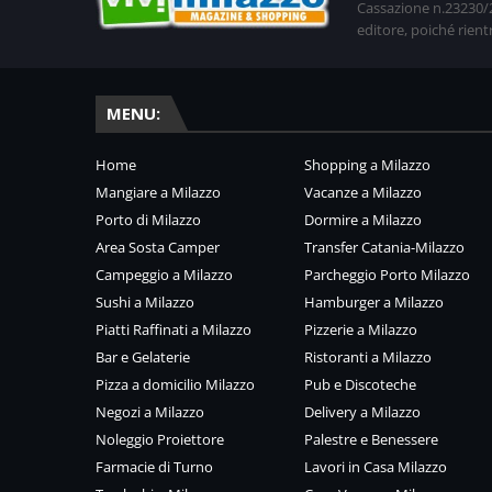
Cassazione n.23230/20
editore, poiché rient
MENU:
Home
Shopping a Milazzo
Mangiare a Milazzo
Vacanze a Milazzo
Porto di Milazzo
Dormire a Milazzo
Area Sosta Camper
Transfer Catania-Milazzo
Campeggio a Milazzo
Parcheggio Porto Milazzo
Sushi a Milazzo
Hamburger a Milazzo
Piatti Raffinati a Milazzo
Pizzerie a Milazzo
Bar e Gelaterie
Ristoranti a Milazzo
Pizza a domicilio Milazzo
Pub e Discoteche
Negozi a Milazzo
Delivery a Milazzo
Noleggio Proiettore
Palestre e Benessere
Farmacie di Turno
Lavori in Casa Milazzo