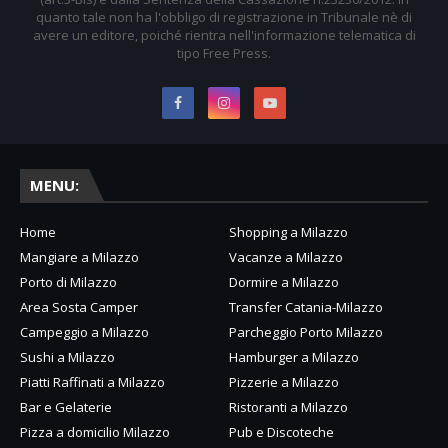
quanto tale non ha l'obbligo di registrazione in Tribunale nè di
avere un editore, poiché rientra nell'informazione telematica di
tipo Free Press.
MENU:
Home
Shopping a Milazzo
Mangiare a Milazzo
Vacanze a Milazzo
Porto di Milazzo
Dormire a Milazzo
Area Sosta Camper
Transfer Catania-Milazzo
Campeggio a Milazzo
Parcheggio Porto Milazzo
Sushi a Milazzo
Hamburger a Milazzo
Piatti Raffinati a Milazzo
Pizzerie a Milazzo
Bar e Gelaterie
Ristoranti a Milazzo
Pizza a domicilio Milazzo
Pub e Discoteche