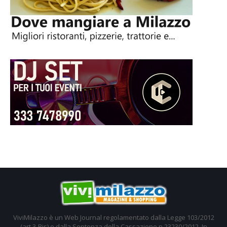
ViviMilazzo è un Web Journal regolamentato dalla Legge 103/2012
(art.3-Bis) e dalla Sentenza della Cassazione n.23230/2012. In