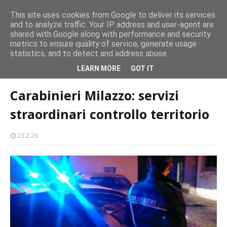
persone
This site uses cookies from Google to deliver its services
and to analyze traffic. Your IP address and user-agent are
Milazzo 28ª Sagra del Pesce a Vaccarella: il programma
shared with Google along with performance and security
EVENTI
metrics to ensure quality of service, generate usage
statistics, and to detect and address abuse.
Home page
carabinieri
Carabinieri Milazzo: servizi straordinari
LEARN MORE
GOT IT
controllo territorio
Carabinieri Milazzo: servizi
straordinari controllo territorio
23.2.26