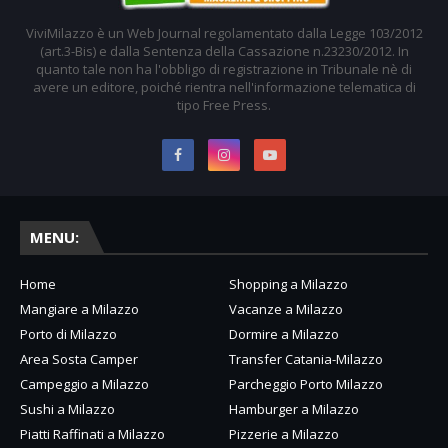
ViviMilazzo è un Web Journal regolamentato dalla Legge 103/2012
(art.3-Bis) e dalla Sentenza della Cassazione n.23230/2012. In
quanto tale non ha l'obbligo di registrazione in Tribunale nè di
avere un editore, poiché rientra nell'informazione telematica di
tipo Free Press.
MENU:
Home
Shopping a Milazzo
Mangiare a Milazzo
Vacanze a Milazzo
Porto di Milazzo
Dormire a Milazzo
Area Sosta Camper
Transfer Catania-Milazzo
Campeggio a Milazzo
Parcheggio Porto Milazzo
Sushi a Milazzo
Hamburger a Milazzo
Piatti Raffinati a Milazzo
Pizzerie a Milazzo