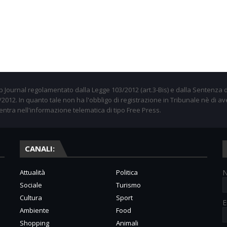
 Journal regolamentato dalla Legge 103/2012 (art.3-Bis) e dalla Sentenza d
012. In quanto tale non ha l'obbligo di registrazione in Tribunale nè di av
entra nell'informazione telematica di tipo Free Press.
CANALI:
Attualità
Politica
Sociale
Turismo
Cultura
Sport
E
Ambiente
Food
Shopping
Animali