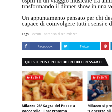
ospiti in un viaggio musicale tra anni 
trasformando il dinner show in una v
Un appuntamento pensato per chi des
capace di coinvolgere tutti i sensi e d
Tags:
eventi
paradiso-disco-milazzo
Facebook
Twitter
QUESTI POST POTREBBERO INTERESSARTI
EVENTI
EVENTI
Milazzo 28ª Sagra del Pesce a
Milazzo si pr
Vaccarella: il programma
“Concerto all