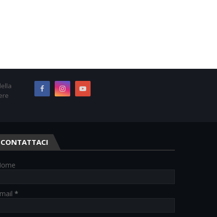
ella
ere
CONTATTACI
Nome
mail
*