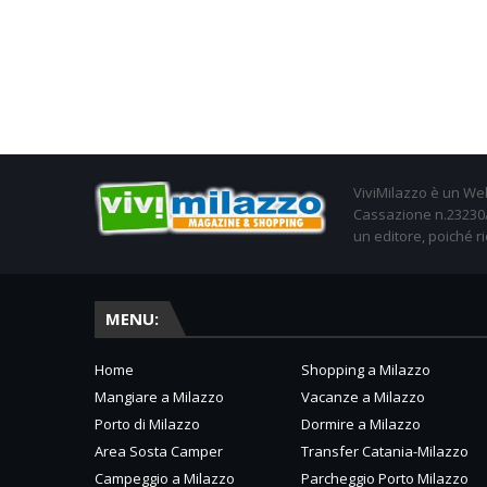
ViviMilazzo è un Web
Cassazione n.23230/2
un editore, poiché ri
MENU:
Home
Shopping a Milazzo
Mangiare a Milazzo
Vacanze a Milazzo
Porto di Milazzo
Dormire a Milazzo
Area Sosta Camper
Transfer Catania-Milazzo
Campeggio a Milazzo
Parcheggio Porto Milazzo