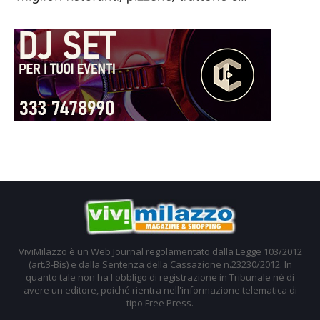
ViviMilazzo è un Web Journal regolamentato dalla Legge 103/2012
(art.3-Bis) e dalla Sentenza della Cassazione n.23230/2012. In
quanto tale non ha l'obbligo di registrazione in Tribunale nè di
avere un editore, poiché rientra nell'informazione telematica di
tipo Free Press.