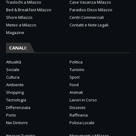
Traslochi a Milazzo
Case Vacanza Milazzo
Bed & Breakfast Milazzo
Paradiso Disco Milazzo
Shore Milazzo
Centri Commerciali
Meteo a Milazzo
Contatti e Note Legali
Magazine
CANALI:
Attualità
Politica
Sociale
Turismo
Cultura
Sport
Ambiente
Food
Shopping
Animali
Tecnologia
Lavori in Corso
Differenziata
Dissesto
Porto
Raffineria
Nei Dintorni
Polizia Locale
Itinerari Turistici
Monumenti a Milazzo