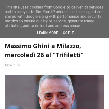
persone
This site uses cookies from Google to deliver its services
and to analyze traffic. Your IP address and user-agent are
Milazzo 28ª Sagra del Pesce a Vaccarella: il programma
shared with Google along with performance and security
EVENTI
metrics to ensure quality of service, generate usage
statistics, and to detect and address abuse.
Home page
teatro-trifiletti
Massimo Ghini a Milazzo, mercoledì 26 al
LEARN MORE
GOT IT
“Trifiletti”
Massimo Ghini a Milazzo,
mercoledì 26 al “Trifiletti”
24.11.25