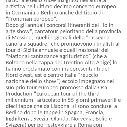
nazionale dello show insignito nell’annata
artistica nell’ultimo decimo concerto europeo
in Germania a Berlino anche del titolo di
“Frontman europeo”.
Dopo gli annuali concorsi itineranti del “Io in
arte show”, cantatour peloritano della provincia
di Messina, quelli regionali della “rassegna
canora a squadre” che promuovono i finalisti al
tour di Sicilia annuale e quelli nazionali del
“National cantadance agrituristico” (che a
Bolzano nella tappa del Trentino Alto Adige) lo
hanno proclamato con i rappresentanti del
Nord ovest, est e centro Italia “reuccio
nazionale dello show”) eccolo impegnato nel
suo prio tour europeo promosso dalla Osa
Production “European tour of the third
millennium” articolato in 55 giorni primaverili e
dieci tappe che da Lisbona si sono concluse a
Berlino dopo le tappe in Spagna, Francia,
Inghilterra, Svezia, Olanda, Norvegia, Belio e
Svizzera) per poi festeggiare a Roma con