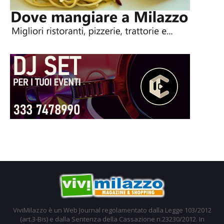
ViviMilazzo è un Web Journal regolamentato dalla Legge 103/2012
(art.3-Bis) e dalla Sentenza della Cassazione n.23230/2012. In