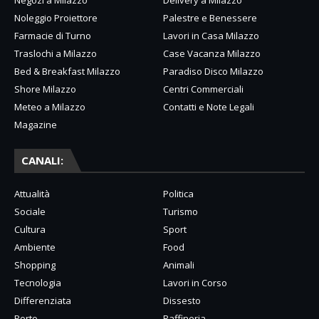
Negozi a Milazzo
Delivery a Milazzo
Noleggio Proiettore
Palestre e Benessere
Farmacie di Turno
Lavori in Casa Milazzo
Traslochi a Milazzo
Case Vacanza Milazzo
Bed & Breakfast Milazzo
Paradiso Disco Milazzo
Shore Milazzo
Centri Commerciali
Meteo a Milazzo
Contatti e Note Legali
Magazine
CANALI:
Attualità
Politica
Sociale
Turismo
Cultura
Sport
Ambiente
Food
Shopping
Animali
Tecnologia
Lavori in Corso
Differenziata
Dissesto
Porto
Raffineria