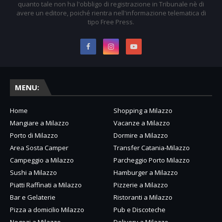
quanto tale non ha l'obbligo di registrazione in Tribunale nè di
avere un editore, poiché rientra nell'informazione telematica di
tipo Free Press.
MENU:
Home
Shopping a Milazzo
Mangiare a Milazzo
Vacanze a Milazzo
Porto di Milazzo
Dormire a Milazzo
Area Sosta Camper
Transfer Catania-Milazzo
Campeggio a Milazzo
Parcheggio Porto Milazzo
Sushi a Milazzo
Hamburger a Milazzo
Piatti Raffinati a Milazzo
Pizzerie a Milazzo
Bar e Gelaterie
Ristoranti a Milazzo
Pizza a domicilio Milazzo
Pub e Discoteche