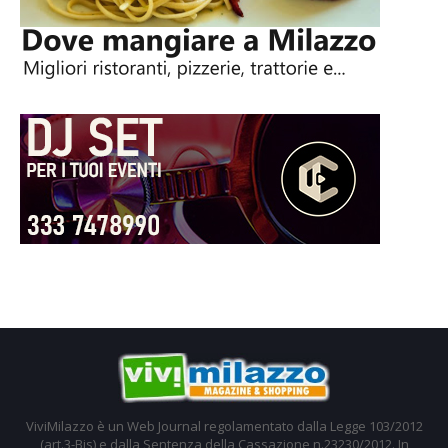
ViviMilazzo è un Web Journal regolamentato dalla Legge 103/2012
(art.3-Bis) e dalla Sentenza della Cassazione n.23230/2012. In