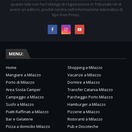
quanto tale non ha l'obbligo di registrazione in Tribunale nè di
avere un editore, poiché rientra nell'informazione telematica di
tipo Free Press.
MENU:
Home
Shopping a Milazzo
Mangiare a Milazzo
Vacanze a Milazzo
Porto di Milazzo
Dormire a Milazzo
Area Sosta Camper
Transfer Catania-Milazzo
Campeggio a Milazzo
Parcheggio Porto Milazzo
Sushi a Milazzo
Hamburger a Milazzo
Piatti Raffinati a Milazzo
Pizzerie a Milazzo
Bar e Gelaterie
Ristoranti a Milazzo
Pizza a domicilio Milazzo
Pub e Discoteche