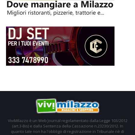
ViviMilazzo è un Web Journal regolamentato dalla Legge 103/2012
(art.3-Bis) e dalla Sentenza della Cassazione n.23230/2012. In
quanto tale non ha l'obbligo di registrazione in Tribunale nè di