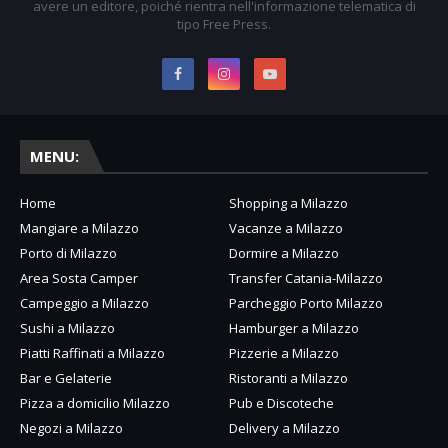
avere un editore, poiché rientra nell'informazione telematica di
tipo Free Press.
MENU:
Home
Shopping a Milazzo
Mangiare a Milazzo
Vacanze a Milazzo
Porto di Milazzo
Dormire a Milazzo
Area Sosta Camper
Transfer Catania-Milazzo
Campeggio a Milazzo
Parcheggio Porto Milazzo
Sushi a Milazzo
Hamburger a Milazzo
Piatti Raffinati a Milazzo
Pizzerie a Milazzo
Bar e Gelaterie
Ristoranti a Milazzo
Pizza a domicilio Milazzo
Pub e Discoteche
Negozi a Milazzo
Delivery a Milazzo