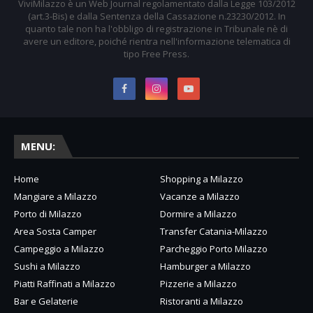
ViviMilazzo è un Web Journal regolamentato dalla Legge 103/2012
(art.3-Bis) e dalla Sentenza della Cassazione n.23230/2012. In
quanto tale non ha l'obbligo di registrazione in Tribunale nè di
avere un editore, poiché rientra nell'informazione telematica di
tipo Free Press.
MENU:
Home
Shopping a Milazzo
Mangiare a Milazzo
Vacanze a Milazzo
Porto di Milazzo
Dormire a Milazzo
Area Sosta Camper
Transfer Catania-Milazzo
Campeggio a Milazzo
Parcheggio Porto Milazzo
Sushi a Milazzo
Hamburger a Milazzo
Piatti Raffinati a Milazzo
Pizzerie a Milazzo
Bar e Gelaterie
Ristoranti a Milazzo