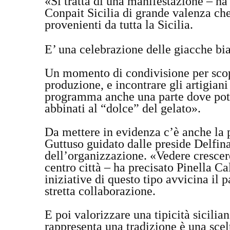
«Si tratta di una manifestazione – ha
Conpait Sicilia di grande valenza che 
provenienti da tutta la Sicilia.
E
’ una celebrazione delle giacche b
Un momento di condivisione per scopr
produzione, e incontrare gli artigiani 
programma anche una parte dove poter
abbinati al “dolce” del gelato».
Da mettere in evidenza c’è anche la p
Guttuso guidato dalle preside Delfina
dell’organizzazione. «Vedere crescere 
centro città – ha precisato Pinella C
iniziative di questo tipo avvicina il p
stretta collaborazione.
E poi valorizzare una tipicità sicilia
rappresenta una tradizione è una sc