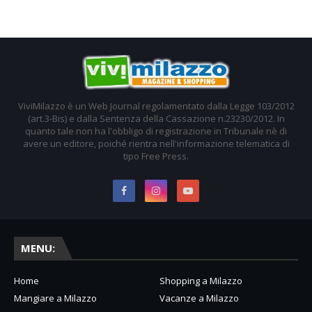
ViviMilazzo è un Web Journal regolamentato dalla Legge 103/2012
(art.3-Bis) e dalla Sentenza della Cassazione n.23230/2012. In
quanto tale non ha l'obbligo di registrazione in Tribunale nè di
avere un editore, poiché rientra nell'informazione telematica di
tipo Free Press.
MENU:
Home
Shopping a Milazzo
Mangiare a Milazzo
Vacanze a Milazzo