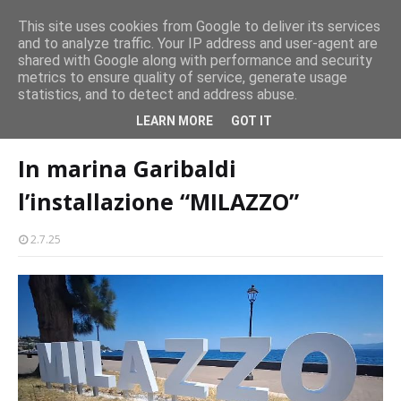
persone
This site uses cookies from Google to deliver its services
and to analyze traffic. Your IP address and user-agent are
Milazzo 28ª Sagra del Pesce a Vaccarella: il programma
shared with Google along with performance and security
EVENTI
metrics to ensure quality of service, generate usage
statistics, and to detect and address abuse.
Home page
cultura-societa
In marina Garibaldi l’installazione
LEARN MORE
GOT IT
“MILAZZO”
In marina Garibaldi
l’installazione “MILAZZO”
2.7.25