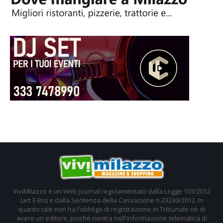
ViviMilazzo è un Web Journal regolamentato dalla Legge 103/2012
(art.3-Bis) e dalla Sentenza della Cassazione n.23230/2012. In
quanto tale non ha l'obbligo di registrazione in Tribunale nè di
avere un editore, poiché rientra nell'informazione telematica di