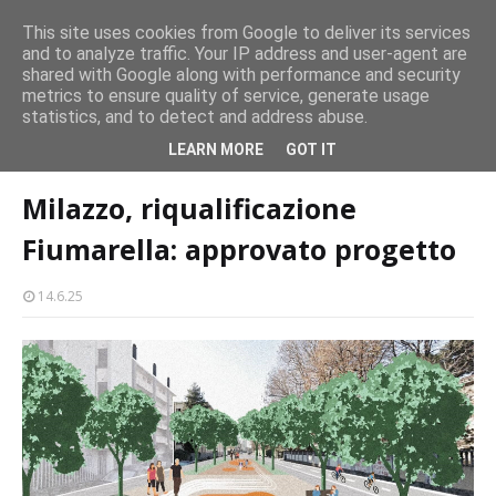
CASTELLO-MILAZZO
This site uses cookies from Google to deliver its services
and to analyze traffic. Your IP address and user-agent are
Milazzo 28ª Sagra del Pesce a Vaccarella: il programma
shared with Google along with performance and security
EVENTI
metrics to ensure quality of service, generate usage
statistics, and to detect and address abuse.
Home page
attualità
Milazzo, riqualificazione Fiumarella: approvato
LEARN MORE
GOT IT
progetto
Milazzo, riqualificazione
Fiumarella: approvato progetto
14.6.25