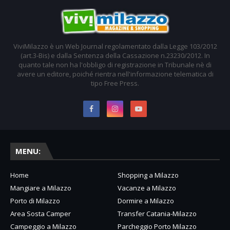
ViviMilazzo è un Web Journal regolamentato dalla Legge 103/2012
(art.3-Bis) e dalla Sentenza della Cassazione n.23230/2012. In
quanto tale non ha l'obbligo di registrazione in Tribunale nè di
avere un editore, poiché rientra nell'informazione telematica di
tipo Free Press.
MENU:
Home
Shopping a Milazzo
Mangiare a Milazzo
Vacanze a Milazzo
Porto di Milazzo
Dormire a Milazzo
Area Sosta Camper
Transfer Catania-Milazzo
Campeggio a Milazzo
Parcheggio Porto Milazzo