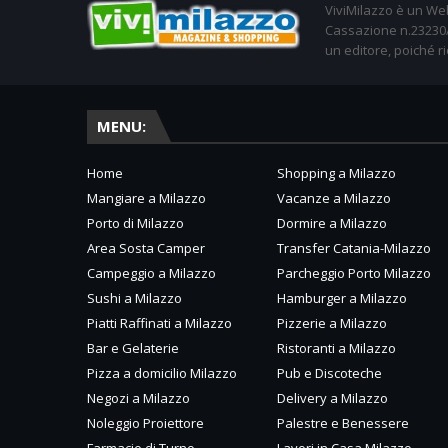
ViviMilazzo è un Web
Cassazione n.23230/2
un editore, poiché ri
MENU:
Home
Shopping a Milazzo
Mangiare a Milazzo
Vacanze a Milazzo
Porto di Milazzo
Dormire a Milazzo
Area Sosta Camper
Transfer Catania-Milazzo
Campeggio a Milazzo
Parcheggio Porto Milazzo
Sushi a Milazzo
Hamburger a Milazzo
Piatti Raffinati a Milazzo
Pizzerie a Milazzo
Bar e Gelaterie
Ristoranti a Milazzo
Pizza a domicilio Milazzo
Pub e Discoteche
Negozi a Milazzo
Delivery a Milazzo
Noleggio Proiettore
Palestre e Benessere
Farmacie di Turno
Lavori in Casa Milazzo