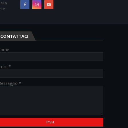
ella
ere
CONTATTACI
Nome
mail
*
essaggio
*