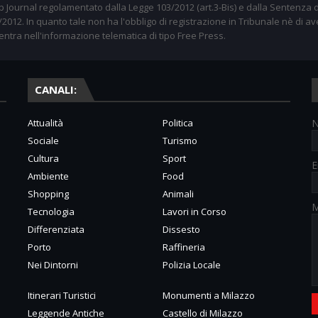
 Journal regolamentato dalla Legge 103/2012 (art.3-Bis) e dalla Sentenza d
012. In quanto tale non ha l'obbligo di registrazione in Tribunale nè di av
entra nell'informazione telematica di tipo Free Press.
CANALI:
Attualità
Politica
Sociale
Turismo
Cultura
Sport
E
Ambiente
Food
Shopping
Animali
M
Tecnologia
Lavori in Corso
Differenziata
Dissesto
Porto
Raffineria
Nei Dintorni
Polizia Locale
Itinerari Turistici
Monumenti a Milazzo
Leggende Antiche
Castello di Milazzo