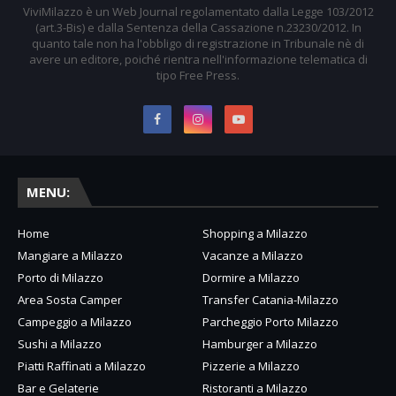
ViviMilazzo è un Web Journal regolamentato dalla Legge 103/2012
(art.3-Bis) e dalla Sentenza della Cassazione n.23230/2012. In
quanto tale non ha l'obbligo di registrazione in Tribunale nè di
avere un editore, poiché rientra nell'informazione telematica di
tipo Free Press.
MENU:
Home
Shopping a Milazzo
Mangiare a Milazzo
Vacanze a Milazzo
Porto di Milazzo
Dormire a Milazzo
Area Sosta Camper
Transfer Catania-Milazzo
Campeggio a Milazzo
Parcheggio Porto Milazzo
Sushi a Milazzo
Hamburger a Milazzo
Piatti Raffinati a Milazzo
Pizzerie a Milazzo
Bar e Gelaterie
Ristoranti a Milazzo