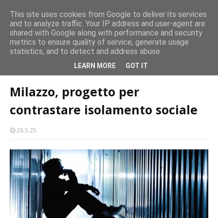
CASTELLO-MILAZZO
This site uses cookies from Google to deliver its services
and to analyze traffic. Your IP address and user-agent are
Milazzo 28ª Sagra del Pesce a Vaccarella: il programma
shared with Google along with performance and security
EVENTI
metrics to ensure quality of service, generate usage
statistics, and to detect and address abuse.
Home page
sociale
Milazzo, progetto per contrastare isolamento
LEARN MORE
GOT IT
sociale
Milazzo, progetto per
contrastare isolamento sociale
28.5.25