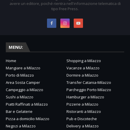
avere un editore, poiché rientra nell'informazione telematica di
tipo Free Press.
MENU:
Home
Shopping a Milazzo
Mangiare a Milazzo
Vacanze a Milazzo
Porto di Milazzo
Dormire a Milazzo
Area Sosta Camper
Transfer Catania-Milazzo
Campeggio a Milazzo
Parcheggio Porto Milazzo
Sushi a Milazzo
Hamburger a Milazzo
Piatti Raffinati a Milazzo
Pizzerie a Milazzo
Bar e Gelaterie
Ristoranti a Milazzo
Pizza a domicilio Milazzo
Pub e Discoteche
Negozi a Milazzo
Delivery a Milazzo