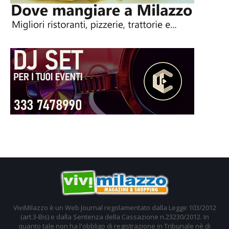
ViviMilazzo è un Web Journal regolamentato dalla Legge 103/2012
(art.3-Bis) e dalla Sentenza della Cassazione n.23230/2012. In
quanto tale non ha l'obbligo di registrazione in Tribunale nè di