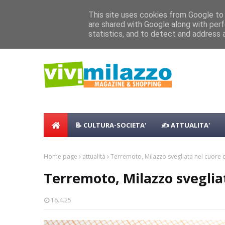
Home
Shopping
Food
Vacanze
B & B
Case Vaca
This site uses cookies from Google to d
are shared with Google along with perf
Concerto all’Alba a Milazzo con oltre 
NEWS:
statistics, and to detect and address 
Milazzo 28ª Sagra del Pesce a Vaccare
📝 CULTURA-SOCIETA'
✍ ATTUALITA'
Home page
attualità
Terremoto, Milazzo svegliata nel cuore d
Terremoto, Milazzo sveglia
16.4.25