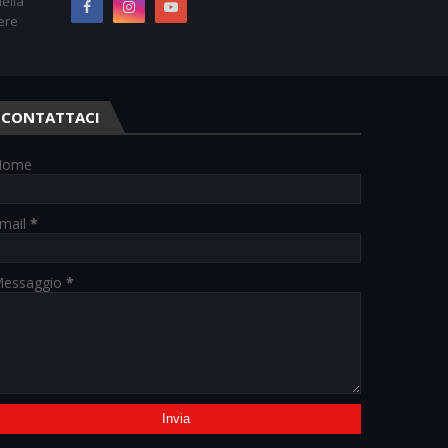
ella
ere
CONTATTACI
Nome
mail
*
essaggio
*