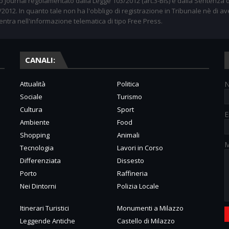
 Journal regolamentato dalla Legge 103/2012 (art.3-Bis) e dalla Sentenza d
012. In quanto tale non ha l'obbligo di registrazione in Tribunale nè di av
entra nell'informazione telematica di tipo Free Press.
CANALI:
Attualità
Politica
Sociale
Turismo
Cultura
Sport
E
Ambiente
Food
Shopping
Animali
M
Tecnologia
Lavori in Corso
Differenziata
Dissesto
Porto
Raffineria
Nei Dintorni
Polizia Locale
Itinerari Turistici
Monumenti a Milazzo
Leggende Antiche
Castello di Milazzo