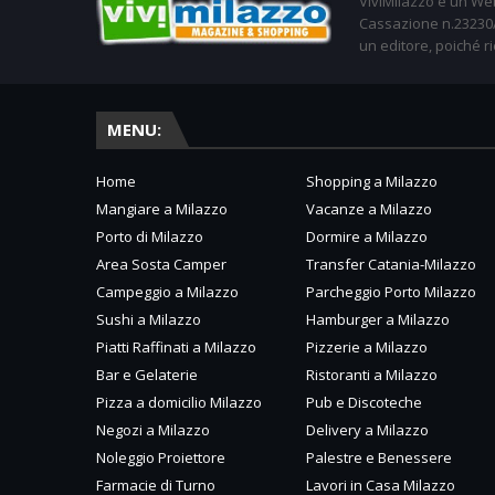
ViviMilazzo è un Web
Cassazione n.23230/2
un editore, poiché ri
MENU:
Home
Shopping a Milazzo
Mangiare a Milazzo
Vacanze a Milazzo
Porto di Milazzo
Dormire a Milazzo
Area Sosta Camper
Transfer Catania-Milazzo
Campeggio a Milazzo
Parcheggio Porto Milazzo
Sushi a Milazzo
Hamburger a Milazzo
Piatti Raffinati a Milazzo
Pizzerie a Milazzo
Bar e Gelaterie
Ristoranti a Milazzo
Pizza a domicilio Milazzo
Pub e Discoteche
Negozi a Milazzo
Delivery a Milazzo
Noleggio Proiettore
Palestre e Benessere
Farmacie di Turno
Lavori in Casa Milazzo