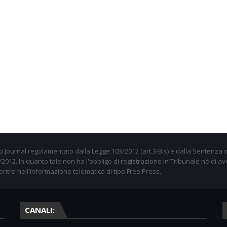
 Journal regolamentato dalla Legge 103/2012 (art.3-Bis) e dalla Sentenza d
012. In quanto tale non ha l'obbligo di registrazione in Tribunale nè di av
entra nell'informazione telematica di tipo Free Press.
CANALI: