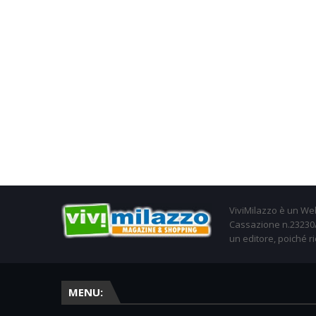
ViviMilazzo è un Web
Cassazione n.23230/2
un editore, poiché ri
MENU: