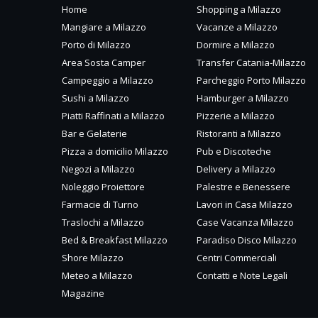
Home
Shopping a Milazzo
Mangiare a Milazzo
Vacanze a Milazzo
Porto di Milazzo
Dormire a Milazzo
Area Sosta Camper
Transfer Catania-Milazzo
Campeggio a Milazzo
Parcheggio Porto Milazzo
Sushi a Milazzo
Hamburger a Milazzo
Piatti Raffinati a Milazzo
Pizzerie a Milazzo
Bar e Gelaterie
Ristoranti a Milazzo
Pizza a domicilio Milazzo
Pub e Discoteche
Negozi a Milazzo
Delivery a Milazzo
Noleggio Proiettore
Palestre e Benessere
Farmacie di Turno
Lavori in Casa Milazzo
Traslochi a Milazzo
Case Vacanza Milazzo
Bed & Breakfast Milazzo
Paradiso Disco Milazzo
Shore Milazzo
Centri Commerciali
Meteo a Milazzo
Contatti e Note Legali
Magazine