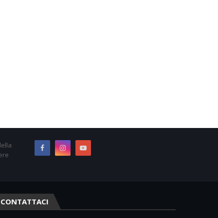
ella
ere
CONTATTACI