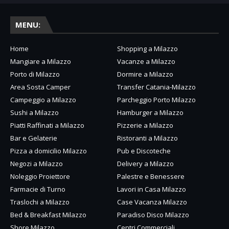
MENU:
Home
Shopping a Milazzo
Mangiare a Milazzo
Vacanze a Milazzo
Porto di Milazzo
Dormire a Milazzo
Area Sosta Camper
Transfer Catania-Milazzo
Campeggio a Milazzo
Parcheggio Porto Milazzo
Sushi a Milazzo
Hamburger a Milazzo
Piatti Raffinati a Milazzo
Pizzerie a Milazzo
Bar e Gelaterie
Ristoranti a Milazzo
Pizza a domicilio Milazzo
Pub e Discoteche
Negozi a Milazzo
Delivery a Milazzo
Noleggio Proiettore
Palestre e Benessere
Farmacie di Turno
Lavori in Casa Milazzo
Traslochi a Milazzo
Case Vacanza Milazzo
Bed & Breakfast Milazzo
Paradiso Disco Milazzo
Shore Milazzo
Centri Commerciali