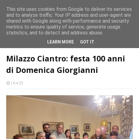
CASTELLO-MILAZZO
This site uses cookies from Google to deliver its services
and to analyze traffic. Your IP address and user-agent are
Milazzo 28ª Sagra del Pesce a Vaccarella: il programma
shared with Google along with performance and security
EVENTI
metrics to ensure quality of service, generate usage
statistics, and to detect and address abuse.
Home page
cultura-societa
Milazzo Ciantro: festa 100 anni di
LEARN MORE
GOT IT
Domenica Giorgianni
Milazzo Ciantro: festa 100 anni
di Domenica Giorgianni
14.4.25