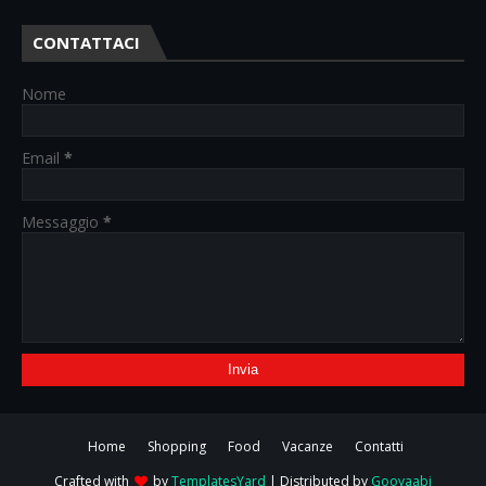
CONTATTACI
Nome
Email
*
Messaggio
*
Home
Shopping
Food
Vacanze
Contatti
Crafted with
by
TemplatesYard
| Distributed by
Gooyaabi