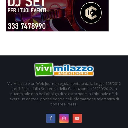
ViviMilazzo è un Web Journal regolamentato dalla Legge 103/2012
(art.3-Bis) e dalla Sentenza della Cassazione n.23230/2012. In
quanto tale non ha l'obbligo di registrazione in Tribunale nè di
avere un editore, poiché rientra nell'informazione telematica di
tipo Free Press.