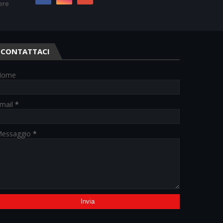
ere
CONTATTACI
Nome
mail
*
essaggio
*