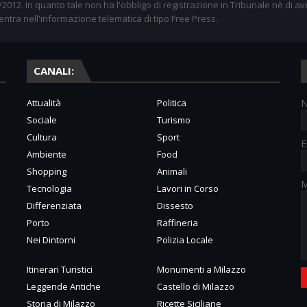
012. In quanto tale non ha l'obbligo di registrazione in Tribunale nè di av
entra nell'informazione telematica di tipo Free Press.
CANALI:
Attualità
Politica
Sociale
Turismo
Cultura
Sport
E
Ambiente
Food
Shopping
Animali
M
Tecnologia
Lavori in Corso
Differenziata
Dissesto
Porto
Raffineria
Nei Dintorni
Polizia Locale
Itinerari Turistici
Monumenti a Milazzo
Leggende Antiche
Castello di Milazzo
Storia di Milazzo
Ricette Siciliane