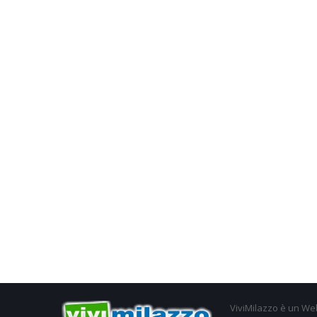
ViviMilazzo è un Web