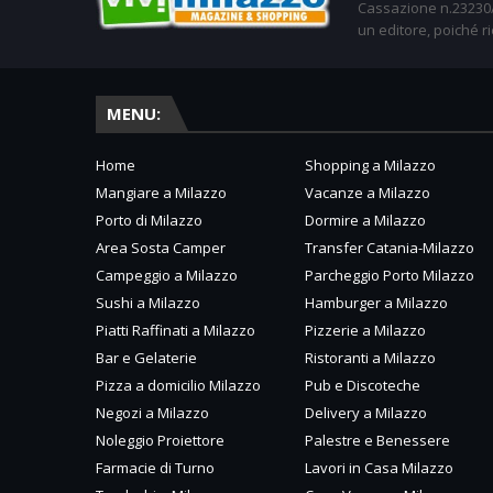
Cassazione n.23230/2
un editore, poiché ri
MENU:
Home
Shopping a Milazzo
Mangiare a Milazzo
Vacanze a Milazzo
Porto di Milazzo
Dormire a Milazzo
Area Sosta Camper
Transfer Catania-Milazzo
Campeggio a Milazzo
Parcheggio Porto Milazzo
Sushi a Milazzo
Hamburger a Milazzo
Piatti Raffinati a Milazzo
Pizzerie a Milazzo
Bar e Gelaterie
Ristoranti a Milazzo
Pizza a domicilio Milazzo
Pub e Discoteche
Negozi a Milazzo
Delivery a Milazzo
Noleggio Proiettore
Palestre e Benessere
Farmacie di Turno
Lavori in Casa Milazzo