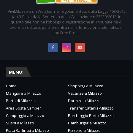
ViviMilazzo è un Web Journal regolamentato dalla Legge 103/2012
(art.3-Bis) e dalla Sentenza della Cassazione n.23230/2012. In
quanto tale non ha l'obbligo di registrazione in Tribunale nè di
avere un editore, poiché rientra nell'informazione telematica di
tipo Free Press.
MENU:
Home
Shopping a Milazzo
Mangiare a Milazzo
Vacanze a Milazzo
Porto di Milazzo
Dormire a Milazzo
Area Sosta Camper
Transfer Catania-Milazzo
Campeggio a Milazzo
Parcheggio Porto Milazzo
Sushi a Milazzo
Hamburger a Milazzo
Piatti Raffinati a Milazzo
Pizzerie a Milazzo