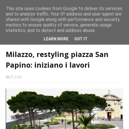
Milazzo si prepara alla magia del “Concerto all’Alba”
This site uses cookies from Google to deliver its services
EVENTI
and to analyze traffic. Your IP address and user-agent are
amma
Mil
shared with Google along with performance and security
metrics to ensure quality of service, generate usage
statistics, and to detect and address abuse.
Home page
piazza san papino
Milazzo, restyling piazza San Papino:
LEARN MORE
GOT IT
iniziano i lavori
Milazzo, restyling piazza San
Papino: iniziano i lavori
27.3.25