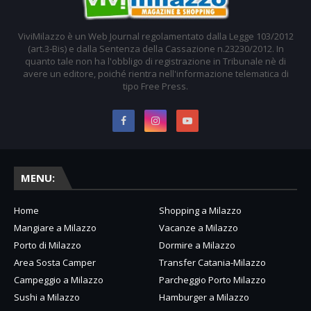
ViviMilazzo è un Web Journal regolamentato dalla Legge 103/2012
(art.3-Bis) e dalla Sentenza della Cassazione n.23230/2012. In
quanto tale non ha l'obbligo di registrazione in Tribunale nè di
avere un editore, poiché rientra nell'informazione telematica di
tipo Free Press.
MENU:
Home
Shopping a Milazzo
Mangiare a Milazzo
Vacanze a Milazzo
Porto di Milazzo
Dormire a Milazzo
Area Sosta Camper
Transfer Catania-Milazzo
Campeggio a Milazzo
Parcheggio Porto Milazzo
Sushi a Milazzo
Hamburger a Milazzo