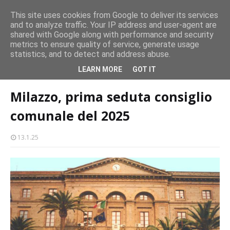
persone
This site uses cookies from Google to deliver its services
and to analyze traffic. Your IP address and user-agent are
Milazzo 28ª Sagra del Pesce a Vaccarella: il programma
shared with Google along with performance and security
EVENTI
metrics to ensure quality of service, generate usage
statistics, and to detect and address abuse.
Home page
politica
Milazzo, prima seduta consiglio comunale del
LEARN MORE
GOT IT
2025
Milazzo, prima seduta consiglio
comunale del 2025
13.1.25