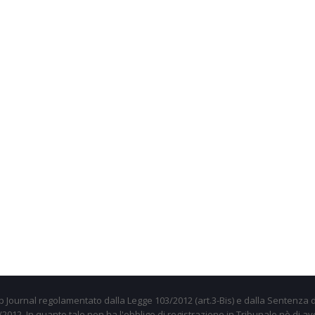
 Journal regolamentato dalla Legge 103/2012 (art.3-Bis) e dalla Sentenza d
012. In quanto tale non ha l'obbligo di registrazione in Tribunale nè di av