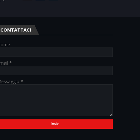
CONTATTACI
Nome
mail
*
essaggio
*