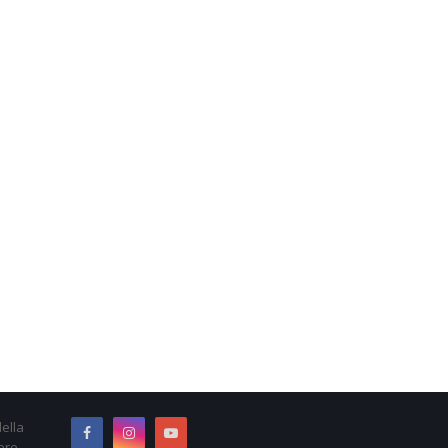
ella
ere