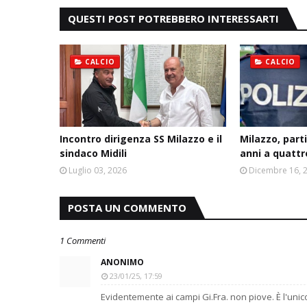
QUESTI POST POTREBBERO INTERESSARTI
CALCIO
CALCIO
Incontro dirigenza SS Milazzo e il
Milazzo, part
sindaco Midili
anni a quattr
Luglio 03, 2026
Dicembre 16, 
POSTA UN COMMENTO
1 Commenti
ANONIMO
23/01/25, 17:59
Evidentemente ai campi Gi.Fra. non piove. È l'unic