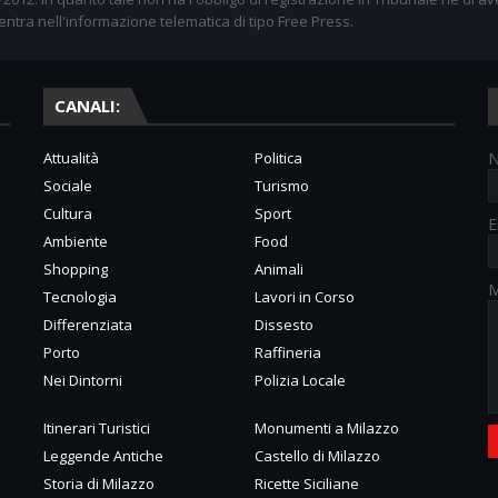
entra nell'informazione telematica di tipo Free Press.
CANALI:
Attualità
Politica
Sociale
Turismo
Cultura
Sport
E
Ambiente
Food
Shopping
Animali
M
Tecnologia
Lavori in Corso
Differenziata
Dissesto
Porto
Raffineria
Nei Dintorni
Polizia Locale
Itinerari Turistici
Monumenti a Milazzo
Leggende Antiche
Castello di Milazzo
Storia di Milazzo
Ricette Siciliane