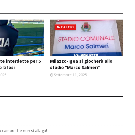
CALCIO
ite interdette per 5
Milazzo-Igea si giocherà allo
o tifosi
stadio “Marco Salmeri”
2025
Settembre 11, 2025
o campo che non si allaga!