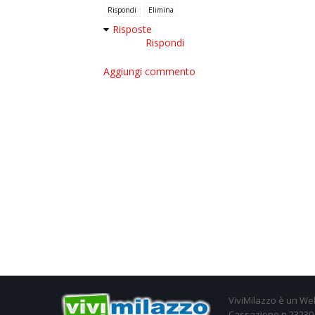
Rispondi
Elimina
Risposte
Rispondi
Aggiungi commento
ViviMilazzo è un Web
Cassazione n.23230/2