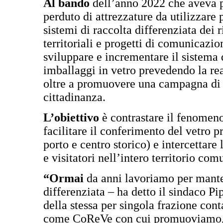
Al bando
dell’anno 2022 che aveva p
perduto di attrezzature da utilizzare
sistemi di raccolta differenziata dei r
territoriali e progetti di comunicazi
sviluppare e incrementare il sistema d
imballaggi in vetro prevedendo la rea
oltre a promuovere una campagna di s
cittadinanza.
L’obiettivo
è contrastare il fenomeno 
facilitare il conferimento del vetro 
porto e centro storico) e intercettare 
e visitatori nell’intero territorio co
“Ormai
da anni lavoriamo per mante
differenziata – ha detto il sindaco Pi
della stessa per singola frazione con
come CoReVe con cui promuoviamo, all