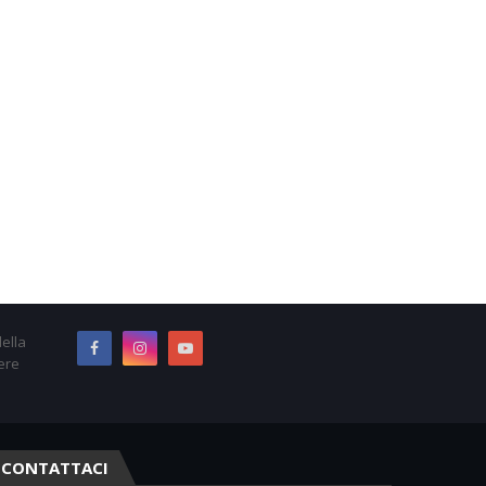
ella
ere
CONTATTACI