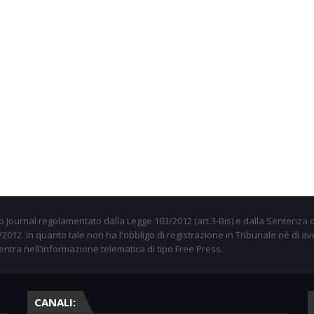
 Journal regolamentato dalla Legge 103/2012 (art.3-Bis) e dalla Sentenza d
012. In quanto tale non ha l'obbligo di registrazione in Tribunale nè di av
entra nell'informazione telematica di tipo Free Press.
CANALI: