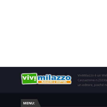
ViviMilazzo è un Web
Cassazione n.23230/2
un editore, poiché ri
MENU: