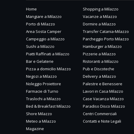
Home
Shopping a Milazzo
Mangiare a Milazzo
Vacanze a Milazzo
Porto di Milazzo
Dormire a Milazzo
Area Sosta Camper
Transfer Catania-Milazzo
Campeggio a Milazzo
Parcheggio Porto Milazzo
Sushi a Milazzo
Hamburger a Milazzo
Piatti Raffinati a Milazzo
Pizzerie a Milazzo
Bar e Gelaterie
Ristoranti a Milazzo
Pizza a domicilio Milazzo
Pub e Discoteche
Negozi a Milazzo
Delivery a Milazzo
Noleggio Proiettore
Palestre e Benessere
Farmacie di Turno
Lavori in Casa Milazzo
Traslochi a Milazzo
Case Vacanza Milazzo
Bed & Breakfast Milazzo
Paradiso Disco Milazzo
Shore Milazzo
Centri Commerciali
Meteo a Milazzo
Contatti e Note Legali
Magazine