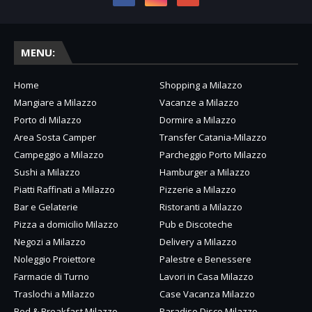
MENU:
Home
Shopping a Milazzo
Mangiare a Milazzo
Vacanze a Milazzo
Porto di Milazzo
Dormire a Milazzo
Area Sosta Camper
Transfer Catania-Milazzo
Campeggio a Milazzo
Parcheggio Porto Milazzo
Sushi a Milazzo
Hamburger a Milazzo
Piatti Raffinati a Milazzo
Pizzerie a Milazzo
Bar e Gelaterie
Ristoranti a Milazzo
Pizza a domicilio Milazzo
Pub e Discoteche
Negozi a Milazzo
Delivery a Milazzo
Noleggio Proiettore
Palestre e Benessere
Farmacie di Turno
Lavori in Casa Milazzo
Traslochi a Milazzo
Case Vacanza Milazzo
Bed & Breakfast Milazzo
Paradiso Disco Milazzo