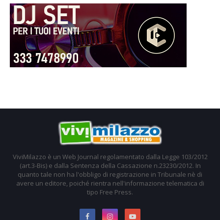
ViviMilazzo è un Web Journal regolamentato dalla Legge 103/2012
(art.3-Bis) e dalla Sentenza della Cassazione n.23230/2012. In
quanto tale non ha l'obbligo di registrazione in Tribunale nè di
avere un editore, poiché rientra nell'informazione telematica di
tipo Free Press.