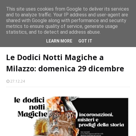
CASTELLO-MILAZZO
This site uses cookies from Google to deliver its services
and to analyze traffic. Your IP address and user-agent are
Milazzo 28ª Sagra del Pesce a Vaccarella: il programma
shared with Google along with performance and security
EVENTI
metrics to ensure quality of service, generate usage
statistics, and to detect and address abuse.
Home page
natale
Le Dodici Notti Magiche a Milazzo: domenica 29
LEARN MORE
GOT IT
dicembre
Le Dodici Notti Magiche a
Milazzo: domenica 29 dicembre
27.12.24