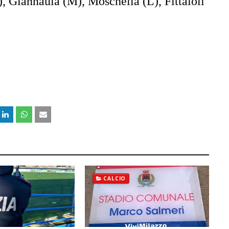
, Giannaula (M), Moschella (L), Fittaioli
CALCIO