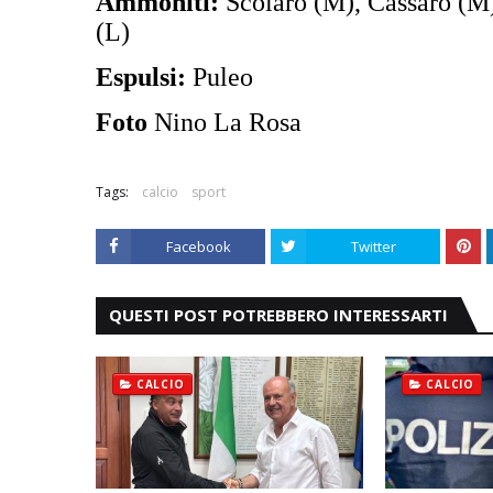
Ammoniti:
Scolaro (M), Cassaro (M)
(L)
Espulsi:
Puleo
Foto
Nino La Rosa
Tags:
calcio
sport
Facebook
Twitter
QUESTI POST POTREBBERO INTERESSARTI
CALCIO
CALCIO