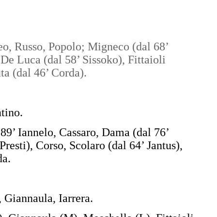
o, Russo, Popolo; Migneco (dal 68’
De Luca (dal 58’ Sissoko), Fittaioli
ta (dal 46’ Corda).
ntino.
l’89’ Iannelo, Cassaro, Dama (dal 76’
resti), Corso, Scolaro (dal 64’ Jantus),
da.
 Giannaula, Iarrera.