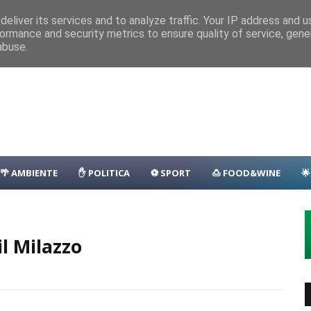
nza
Parcheggio
Porto
Transfer
Camping
Area Sosta Camper
D
eliver its services and to analyze traffic. Your IP address and 
ormance and security metrics to ensure quality of service, gen
lo Giorgianni
TECNOLOGIA
abuse.
🌴 AMBIENTE
✋ POLITICA
⚽ SPORT
🍮 FOOD&WINE

il Milazzo