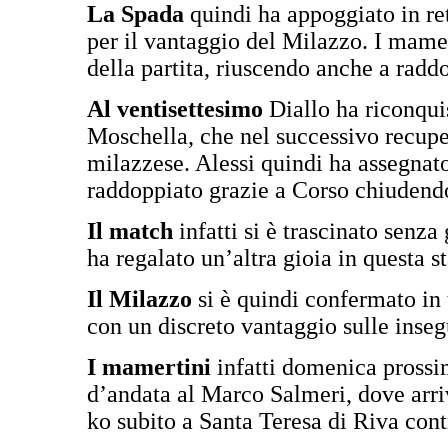
La Spada
quindi ha appoggiato in ret
per il vantaggio del Milazzo. I mamer
della partita, riuscendo anche a radd
Al ventisettesimo
Diallo ha riconquis
Moschella, che nel successivo recuper
milazzese. Alessi quindi ha assegnato
raddoppiato grazie a Corso chiudendo 
Il match
infatti si è trascinato senza
ha regalato un’altra gioia in questa 
Il Milazzo
si è quindi confermato in t
con un discreto vantaggio sulle inseg
I mamertini
infatti domenica prossim
d’andata al Marco Salmeri, dove arriv
ko subito a Santa Teresa di Riva cont