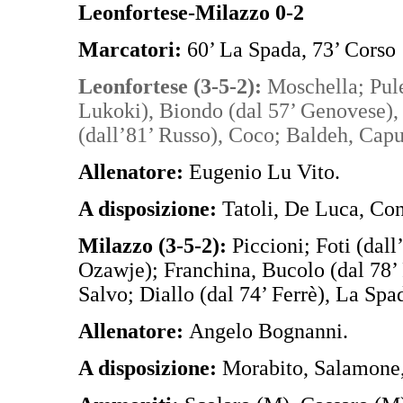
Leonfortese-Milazzo 0-2
Marcatori:
60’ La Spada, 73’ Corso
Leonfortese (3-5-2):
Moschella; Pule
Lukoki), Biondo (dal 57’ Genovese), 
(dall’81’ Russo), Coco; Baldeh, Capu
Allenatore:
Eugenio Lu Vito.
A disposizione:
Tatoli, De Luca, Co
Milazzo (3-5-2):
Piccioni; Foti (dal
Ozawje); Franchina, Bucolo (dal 78’ P
Salvo; Diallo (dal 74’ Ferrè), La Spa
Allenatore:
Angelo Bognanni.
A disposizione:
Morabito, Salamone,