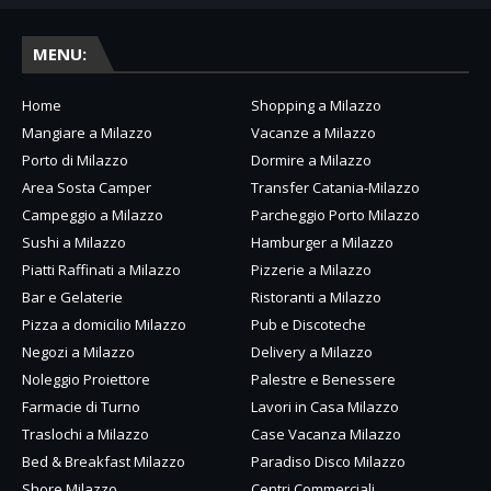
MENU:
Home
Shopping a Milazzo
Mangiare a Milazzo
Vacanze a Milazzo
Porto di Milazzo
Dormire a Milazzo
Area Sosta Camper
Transfer Catania-Milazzo
Campeggio a Milazzo
Parcheggio Porto Milazzo
Sushi a Milazzo
Hamburger a Milazzo
Piatti Raffinati a Milazzo
Pizzerie a Milazzo
Bar e Gelaterie
Ristoranti a Milazzo
Pizza a domicilio Milazzo
Pub e Discoteche
Negozi a Milazzo
Delivery a Milazzo
Noleggio Proiettore
Palestre e Benessere
Farmacie di Turno
Lavori in Casa Milazzo
Traslochi a Milazzo
Case Vacanza Milazzo
Bed & Breakfast Milazzo
Paradiso Disco Milazzo
Shore Milazzo
Centri Commerciali