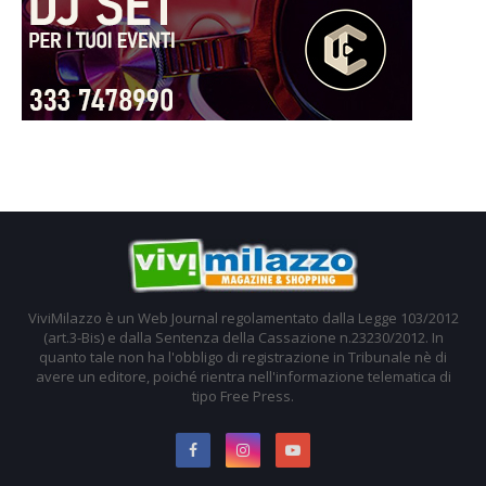
ViviMilazzo è un Web Journal regolamentato dalla Legge 103/2012
(art.3-Bis) e dalla Sentenza della Cassazione n.23230/2012. In
quanto tale non ha l'obbligo di registrazione in Tribunale nè di
avere un editore, poiché rientra nell'informazione telematica di
tipo Free Press.