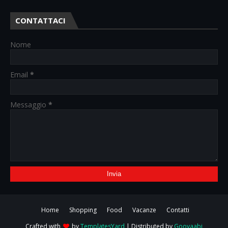
CONTATTACI
Nome
Email
*
Messaggio
*
Home
Shopping
Food
Vacanze
Contatti
Crafted with
by
TemplatesYard
| Distributed by
Gooyaabi