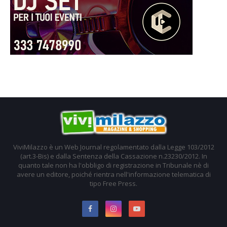
ViviMilazzo è un Web Journal regolamentato dalla Legge 103/2012
(art.3-Bis) e dalla Sentenza della Cassazione n.23230/2012. In
quanto tale non ha l'obbligo di registrazione in Tribunale nè di
avere un editore, poiché rientra nell'informazione telematica di
tipo Free Press.