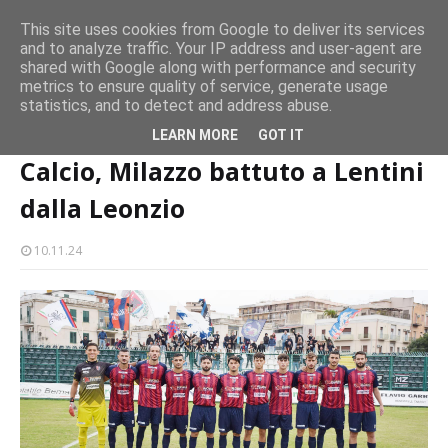
persone
This site uses cookies from Google to deliver its services
and to analyze traffic. Your IP address and user-agent are
Milazzo 28ª Sagra del Pesce a Vaccarella: il programma
shared with Google along with performance and security
EVENTI
metrics to ensure quality of service, generate usage
statistics, and to detect and address abuse.
Home page
sport
Calcio, Milazzo battuto a Lentini dalla Leonzio
LEARN MORE
GOT IT
Calcio, Milazzo battuto a Lentini
dalla Leonzio
10.11.24