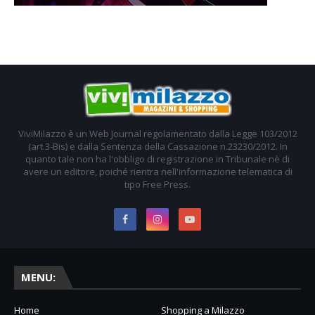
ViviMilazzo è un Web Journal regolamentato dalla Legge 103/2012
(art.3-Bis) e dalla Sentenza della Cassazione n.23230/2012. In
quanto tale non ha l'obbligo di registrazione in Tribunale nè di
avere un editore, poiché rientra nell'informazione telematica di
tipo Free Press.
MENU:
Home
Shopping a Milazzo