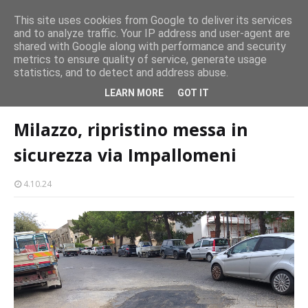
persone
This site uses cookies from Google to deliver its services
and to analyze traffic. Your IP address and user-agent are
Milazzo 28ª Sagra del Pesce a Vaccarella: il programma
shared with Google along with performance and security
EVENTI
metrics to ensure quality of service, generate usage
statistics, and to detect and address abuse.
Home page
lavori in corso
Milazzo, ripristino messa in sicurezza via
LEARN MORE
GOT IT
Impallomeni
Milazzo, ripristino messa in
sicurezza via Impallomeni
4.10.24