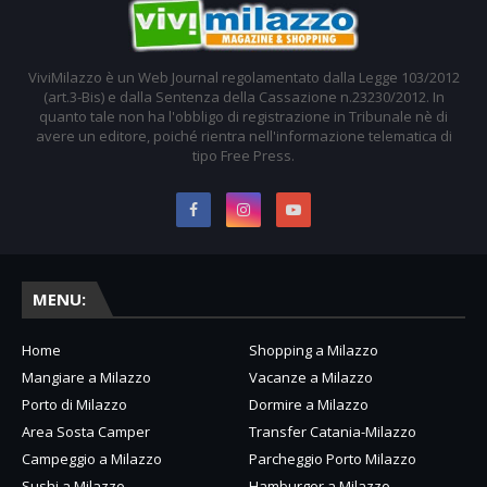
ViviMilazzo è un Web Journal regolamentato dalla Legge 103/2012
(art.3-Bis) e dalla Sentenza della Cassazione n.23230/2012. In
quanto tale non ha l'obbligo di registrazione in Tribunale nè di
avere un editore, poiché rientra nell'informazione telematica di
tipo Free Press.
MENU:
Home
Shopping a Milazzo
Mangiare a Milazzo
Vacanze a Milazzo
Porto di Milazzo
Dormire a Milazzo
Area Sosta Camper
Transfer Catania-Milazzo
Campeggio a Milazzo
Parcheggio Porto Milazzo
Sushi a Milazzo
Hamburger a Milazzo