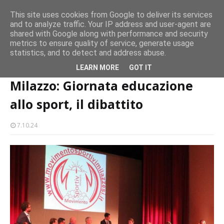
persone
This site uses cookies from Google to deliver its services
and to analyze traffic. Your IP address and user-agent are
Milazzo 28ª Sagra del Pesce a Vaccarella: il programma
shared with Google along with performance and security
EVENTI
metrics to ensure quality of service, generate usage
statistics, and to detect and address abuse.
Home page
sport
Milazzo: Giornata educazione allo sport, il dibattito
LEARN MORE
GOT IT
Milazzo: Giornata educazione
allo sport, il dibattito
7.10.24