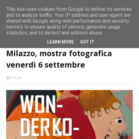
CASTELLO-MILAZZO
This site uses cookies from Google to deliver its services
and to analyze traffic. Your IP address and user-agent are
Milazzo 28ª Sagra del Pesce a Vaccarella: il programma
shared with Google along with performance and security
EVENTI
metrics to ensure quality of service, generate usage
statistics, and to detect and address abuse.
Home page
eventi
Milazzo, mostra fotografica venerdì 6 settembre
LEARN MORE
GOT IT
Milazzo, mostra fotografica
venerdì 6 settembre
5.9.24