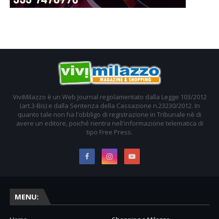
ViviMilazzo è un Web Journal regolamentato dalla Legge 103/2012
(art.3-Bis) e dalla Sentenza della Cassazione n.23230/2012. In
quanto tale non ha l'obbligo di registrazione in Tribunale nè di
avere un editore, poiché rientra nell'informazione telematica di
tipo Free Press.
MENU: