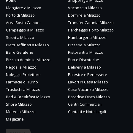
Home
Shopping a Milazzo
Mangiare a Milazzo
Vacanze a Milazzo
Porto di Milazzo
Dormire a Milazzo
Area Sosta Camper
Transfer Catania-Milazzo
Campeggio a Milazzo
Parcheggio Porto Milazzo
Sushi a Milazzo
Hamburger a Milazzo
Piatti Raffinati a Milazzo
Pizzerie a Milazzo
Bar e Gelaterie
Ristoranti a Milazzo
Pizza a domicilio Milazzo
Pub e Discoteche
Negozi a Milazzo
Delivery a Milazzo
Noleggio Proiettore
Palestre e Benessere
Farmacie di Turno
Lavori in Casa Milazzo
Traslochi a Milazzo
Case Vacanza Milazzo
Bed & Breakfast Milazzo
Paradiso Disco Milazzo
Shore Milazzo
Centri Commerciali
Meteo a Milazzo
Contatti e Note Legali
Magazine