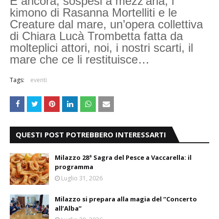
E ancora, sospesi a mezz’aria, i
kimono di Rasanna Mortelliti e le
Creature dal mare, un’opera collettiva
di Chiara Lucà Trombetta fatta da
molteplici attori, noi, i nostri scarti, il
mare che ce li restituisce…
Tags:
eventi
QUESTI POST POTREBBERO INTERESSARTI
Milazzo 28ª Sagra del Pesce a Vaccarella: il
programma
Luglio 31, 2026
Milazzo si prepara alla magia del “Concerto
all’Alba”