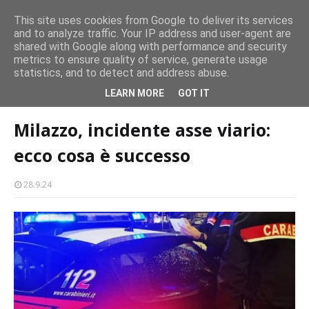
persone
This site uses cookies from Google to deliver its services
and to analyze traffic. Your IP address and user-agent are
Milazzo 28ª Sagra del Pesce a Vaccarella: il programma
shared with Google along with performance and security
EVENTI
metrics to ensure quality of service, generate usage
statistics, and to detect and address abuse.
Home page
carabinieri
Milazzo, incidente asse viario: ecco cosa è
LEARN MORE
GOT IT
successo
Milazzo, incidente asse viario:
ecco cosa è successo
28.9.24