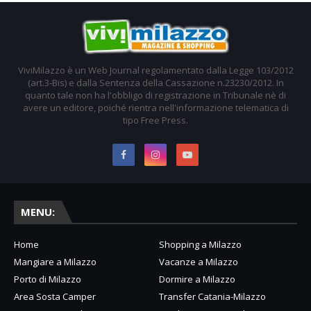
ViviMilazzo è un Web Journal regolamentato dalla Legge 103/2012
(art.3-Bis) e dalla Sentenza della Cassazione n.23230/2012. In
quanto tale non ha l'obbligo di registrazione in Tribunale nè di
avere un editore, poiché rientra nell'informazione telematica di
tipo Free Press.
MENU:
Home
Shopping a Milazzo
Mangiare a Milazzo
Vacanze a Milazzo
Porto di Milazzo
Dormire a Milazzo
Area Sosta Camper
Transfer Catania-Milazzo