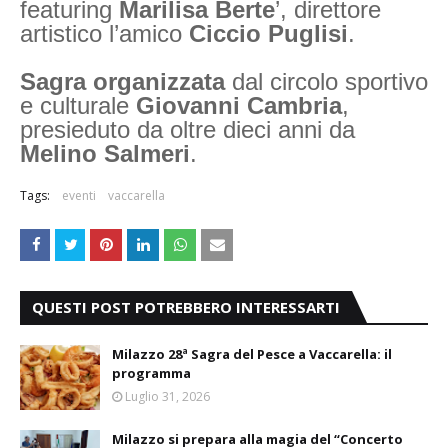
featuring
Marilisa Berte
’, direttore
artistico l’amico
Ciccio Puglisi
.
Sagra organizzata
dal circolo sportivo
e culturale
Giovanni Cambria
,
presieduto da oltre dieci anni da
Melino Salmeri
.
Tags:
eventi
vaccarella
QUESTI POST POTREBBERO INTERESSARTI
Milazzo 28ª Sagra del Pesce a Vaccarella: il
programma
Luglio 31, 2026
Milazzo si prepara alla magia del “Concerto