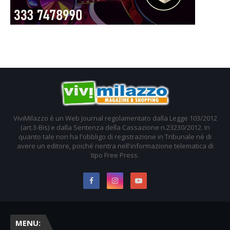
ViviMilazzo è un Web Journal regolamentato dalla Legge 103/2012
(art.3-Bis) e dalla Sentenza della Cassazione n.23230/2012. In
quanto tale non ha l'obbligo di registrazione in Tribunale nè di
avere un editore, poiché rientra nell'informazione telematica di
tipo Free Press.
MENU: