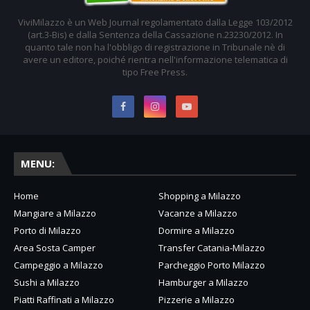
ViviMilazzo è un Web Journal regolamentato dalla Legge 103/2012
(art.3-Bis) e dalla Sentenza della Cassazione n.23230/2012. In
quanto tale non ha l'obbligo di registrazione in Tribunale nè di
avere un editore, poiché rientra nell'informazione telematica di
tipo Free Press.
MENU:
Home
Shopping a Milazzo
Mangiare a Milazzo
Vacanze a Milazzo
Porto di Milazzo
Dormire a Milazzo
Area Sosta Camper
Transfer Catania-Milazzo
Campeggio a Milazzo
Parcheggio Porto Milazzo
Sushi a Milazzo
Hamburger a Milazzo
Piatti Raffinati a Milazzo
Pizzerie a Milazzo