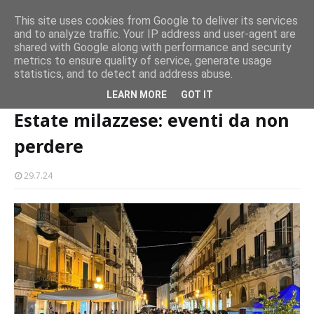
CASTELLO-MILAZZO
This site uses cookies from Google to deliver its services
and to analyze traffic. Your IP address and user-agent are
Milazzo 28ª Sagra del Pesce a Vaccarella: il programma
shared with Google along with performance and security
EVENTI
metrics to ensure quality of service, generate usage
statistics, and to detect and address abuse.
Home page
eventi
Estate milazzese: eventi da non perdere
LEARN MORE
GOT IT
Estate milazzese: eventi da non
perdere
29.7.24