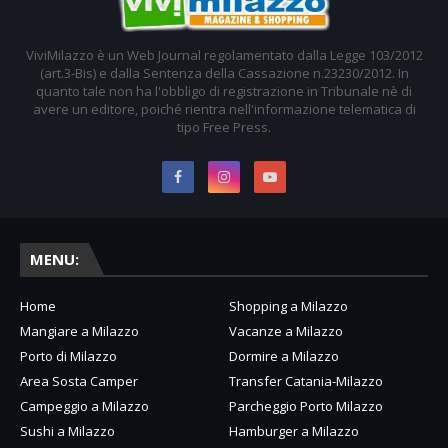
ViviMilazzo è un Web Journal regolamentato dalla Legge 103/2012
(art.3-Bis) e dalla Sentenza della Cassazione n.23230/2012. In
quanto tale non ha l'obbligo di registrazione in Tribunale nè di
avere un editore, poiché rientra nell'informazione telematica di
tipo Free Press.
MENU:
Home
Shopping a Milazzo
Mangiare a Milazzo
Vacanze a Milazzo
Porto di Milazzo
Dormire a Milazzo
Area Sosta Camper
Transfer Catania-Milazzo
Campeggio a Milazzo
Parcheggio Porto Milazzo
Sushi a Milazzo
Hamburger a Milazzo