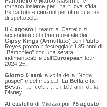
Panariello
e
Marco Masini
che
tornano insieme per una nuova sfida
fra battute e canzoni per oltre due ore
di spettacolo.
Il 4 agosto
il teatro al Castello si
accenderà col ritmo musicale dei
Gipsy Kings (Annullato)
con
Pablo
Reyes
pronto a festeggiare i 35 anni di
“Bamboleo” con una serata
indimenticabile dell’
Euroepean
tour
2024-25.
Giorno 6 sarà
la volta della “Notte
gospel” e del musical “
La Bella e la
Bestia
” per celebrare i 100 anni della
Disney.
Al castello
di Milazzo poi, l
’8 agosto