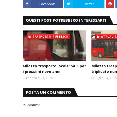
Facebook
Twitter
QUESTI POST POTREBBERO INTERESSARTI
TRASPORTO-PUBBLICO
ATTUALIT
Milazzo trasporto locale: SAIS per
Milazzo trasp
i prossimi nove anni
triplicato nu
Febbraio 27, 2026
Luglio 04, 202
POSTA UN COMMENTO
0 Commenti