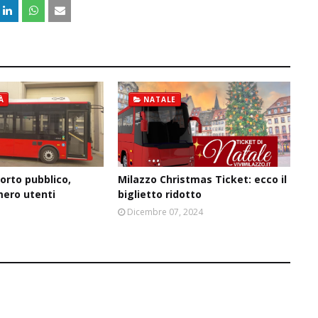
À
NATALE
orto pubblico,
Milazzo Christmas Ticket: ecco il
mero utenti
biglietto ridotto
5
Dicembre 07, 2024