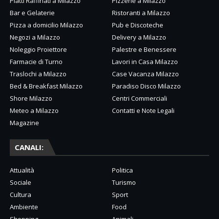
Piatti Raffinati a Milazzo
Pizzerie a Milazzo
Bar e Gelaterie
Ristoranti a Milazzo
Pizza a domicilio Milazzo
Pub e Discoteche
Negozi a Milazzo
Delivery a Milazzo
Noleggio Proiettore
Palestre e Benessere
Farmacie di Turno
Lavori in Casa Milazzo
Traslochi a Milazzo
Case Vacanza Milazzo
Bed & Breakfast Milazzo
Paradiso Disco Milazzo
Shore Milazzo
Centri Commerciali
Meteo a Milazzo
Contatti e Note Legali
Magazine
CANALI:
Attualità
Politica
Sociale
Turismo
Cultura
Sport
Ambiente
Food