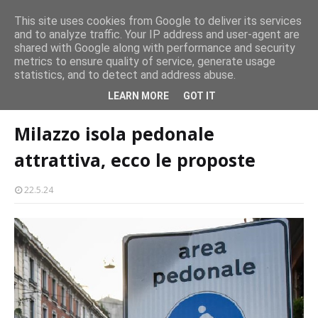
Milazzo si prepara alla magia del “Concerto all’Alba”
Milazzo 28ª Sagra del Pesce a Vaccarella: il programma
This site uses cookies from Google to deliver its services
EVENTI
EVENTI
and to analyze traffic. Your IP address and user-agent are
Mil
shared with Google along with performance and security
metrics to ensure quality of service, generate usage
statistics, and to detect and address abuse.
Home page
shopping-a-milazzo
Milazzo isola pedonale attrattiva,
LEARN MORE
GOT IT
ecco le proposte
Milazzo isola pedonale
attrattiva, ecco le proposte
22.5.24