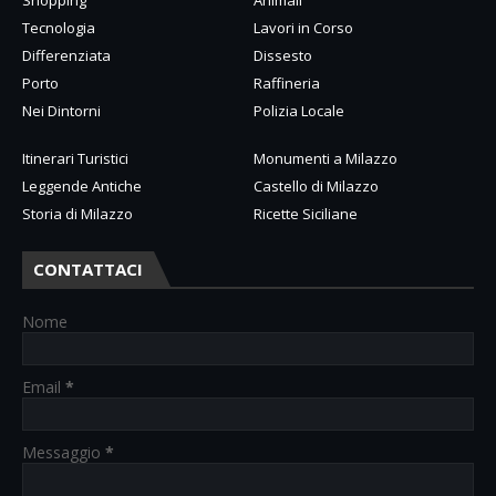
Shopping
Animali
Tecnologia
Lavori in Corso
Differenziata
Dissesto
Porto
Raffineria
Nei Dintorni
Polizia Locale
Itinerari Turistici
Monumenti a Milazzo
Leggende Antiche
Castello di Milazzo
Storia di Milazzo
Ricette Siciliane
CONTATTACI
Nome
Email
*
Messaggio
*