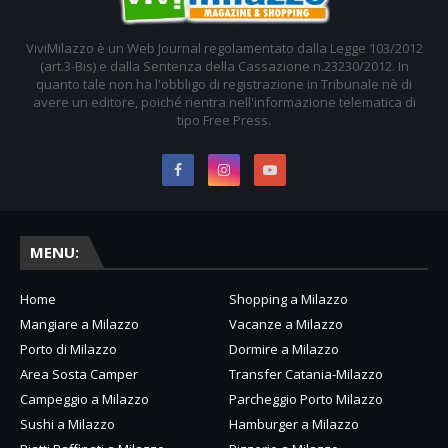
ViviMilazzo è un Web Journal regolamentato dalla Legge 103/2012
(art.3-Bis) e dalla Sentenza della Cassazione n.23230/2012. In
quanto tale non ha l'obbligo di registrazione in Tribunale nè di
avere un editore, poiché rientra nell'informazione telematica di
tipo Free Press.
MENU:
Home
Shopping a Milazzo
Mangiare a Milazzo
Vacanze a Milazzo
Porto di Milazzo
Dormire a Milazzo
Area Sosta Camper
Transfer Catania-Milazzo
Campeggio a Milazzo
Parcheggio Porto Milazzo
Sushi a Milazzo
Hamburger a Milazzo