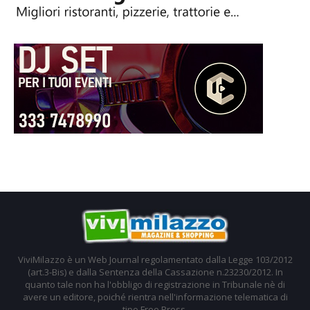
ViviMilazzo è un Web Journal regolamentato dalla Legge 103/2012
(art.3-Bis) e dalla Sentenza della Cassazione n.23230/2012. In
quanto tale non ha l'obbligo di registrazione in Tribunale nè di
avere un editore, poiché rientra nell'informazione telematica di
tipo Free Press.