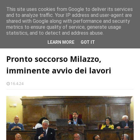
Milazzo si prepara alla magia del “Concerto all’Alba”
This site uses cookies from Google to deliver its services
EVENTI
and to analyze traffic. Your IP address and user-agent are
amma
Mil
shared with Google along with performance and security
metrics to ensure quality of service, generate usage
statistics, and to detect and address abuse.
Home page
politica
Pronto soccorso Milazzo, imminente avvio dei
LEARN MORE
GOT IT
lavori
Pronto soccorso Milazzo,
imminente avvio dei lavori
16.4.24