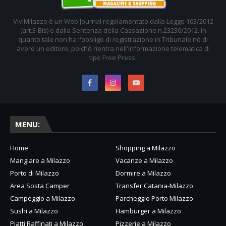
ViviMilazzo è un Web Journal regolamentato dalla Legge 103/2012
(art.3-Bis) e dalla Sentenza della Cassazione n.23230/2012. In
quanto tale non ha l'obbligo di registrazione in Tribunale nè di
avere un editore, poiché rientra nell'informazione telematica di
tipo Free Press.
MENU:
Home
Shopping a Milazzo
Mangiare a Milazzo
Vacanze a Milazzo
Porto di Milazzo
Dormire a Milazzo
Area Sosta Camper
Transfer Catania-Milazzo
Campeggio a Milazzo
Parcheggio Porto Milazzo
Sushi a Milazzo
Hamburger a Milazzo
Piatti Raffinati a Milazzo
Pizzerie a Milazzo