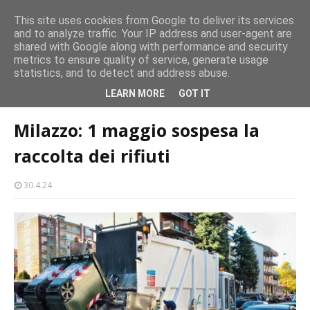
CASTELLO-MILAZZO
This site uses cookies from Google to deliver its services
and to analyze traffic. Your IP address and user-agent are
Milazzo 28ª Sagra del Pesce a Vaccarella: il programma
shared with Google along with performance and security
EVENTI
metrics to ensure quality of service, generate usage
statistics, and to detect and address abuse.
Home page
raccolta rifiuti
Milazzo: 1 maggio sospesa la raccolta dei
LEARN MORE
GOT IT
rifiuti
Milazzo: 1 maggio sospesa la
raccolta dei rifiuti
30.4.24