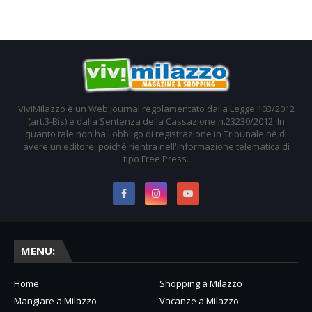
ViviMilazzo è un Web Journal regolamentato dalla Legge 103/2012
(art.3-Bis) e dalla Sentenza della Cassazione n.23230/2012. In
quanto tale non ha l'obbligo di registrazione in Tribunale nè di
avere un editore, poiché rientra nell'informazione telematica di
tipo Free Press.
MENU:
Home
Shopping a Milazzo
Mangiare a Milazzo
Vacanze a Milazzo