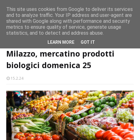
Concerto all’Alba a Milazzo con oltre 1.500 persone
This site uses cookies from Google to deliver its services
CASTELLO-MILAZZO
and to analyze traffic. Your IP address and user-agent are
shared with Google along with performance and security
Milazzo 28ª Sagra del Pesce a Vaccarella: il programma
metrics to ensure quality of service, generate usage
EVENTI
statistics, and to detect and address abuse.
Home page
food
Milazzo, mercatino prodotti biologici domenica 25
LEARN MORE
GOT IT
Milazzo, mercatino prodotti
biologici domenica 25
15.2.24