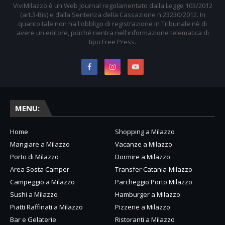
ViviMilazzo è un Web Journal regolamentato dalla Legge 103/2012
(art.3-Bis) e dalla Sentenza della Cassazione n.23230/2012. In
quanto tale non ha l'obbligo di registrazione in Tribunale nè di
avere un editore, poiché rientra nell'informazione telematica di
tipo Free Press.
MENU:
Home
Shopping a Milazzo
Mangiare a Milazzo
Vacanze a Milazzo
Porto di Milazzo
Dormire a Milazzo
Area Sosta Camper
Transfer Catania-Milazzo
Campeggio a Milazzo
Parcheggio Porto Milazzo
Sushi a Milazzo
Hamburger a Milazzo
Piatti Raffinati a Milazzo
Pizzerie a Milazzo
Bar e Gelaterie
Ristoranti a Milazzo