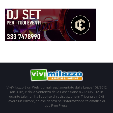
ViviMilazzo è un Web Journal regolamentato dalla Legge 103/2012
(art.3-Bis) e dalla Sentenza della Cassazione n.23230/2012. In
quanto tale non ha l'obbligo di registrazione in Tribunale nè di
avere un editore, poiché rientra nell'informazione telematica di
tipo Free Press.