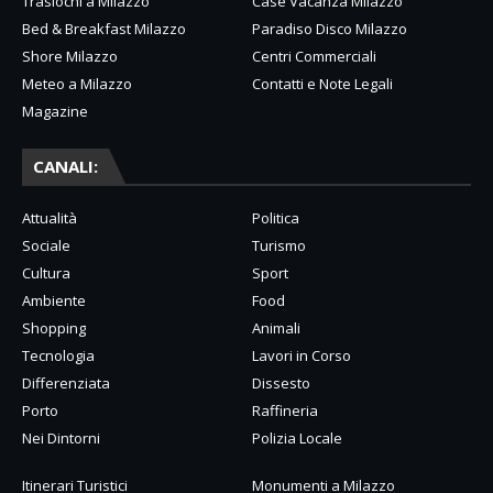
Traslochi a Milazzo
Case Vacanza Milazzo
Bed & Breakfast Milazzo
Paradiso Disco Milazzo
Shore Milazzo
Centri Commerciali
Meteo a Milazzo
Contatti e Note Legali
Magazine
CANALI:
Attualità
Politica
Sociale
Turismo
Cultura
Sport
Ambiente
Food
Shopping
Animali
Tecnologia
Lavori in Corso
Differenziata
Dissesto
Porto
Raffineria
Nei Dintorni
Polizia Locale
Itinerari Turistici
Monumenti a Milazzo