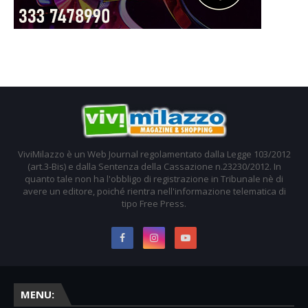
ViviMilazzo è un Web Journal regolamentato dalla Legge 103/2012
(art.3-Bis) e dalla Sentenza della Cassazione n.23230/2012. In
quanto tale non ha l'obbligo di registrazione in Tribunale nè di
avere un editore, poiché rientra nell'informazione telematica di
tipo Free Press.
MENU: