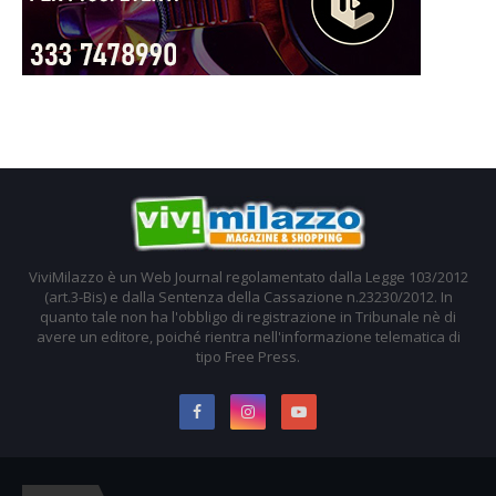
ViviMilazzo è un Web Journal regolamentato dalla Legge 103/2012
(art.3-Bis) e dalla Sentenza della Cassazione n.23230/2012. In
quanto tale non ha l'obbligo di registrazione in Tribunale nè di
avere un editore, poiché rientra nell'informazione telematica di
tipo Free Press.