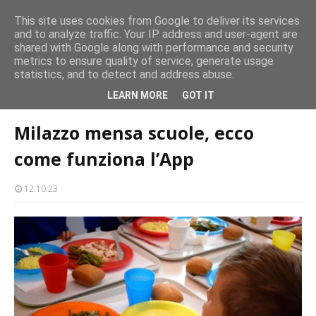
Concerto all’Alba a Milazzo con oltre 1.500 persone
CASTELLO-MILAZZO
This site uses cookies from Google to deliver its services
and to analyze traffic. Your IP address and user-agent are
Milazzo 28ª Sagra del Pesce a Vaccarella: il programma
shared with Google along with performance and security
metrics to ensure quality of service, generate usage
EVENTI
statistics, and to detect and address abuse.
Home page
tecnologia
Milazzo mensa scuole, ecco come funziona
LEARN MORE
GOT IT
l’App
Milazzo mensa scuole, ecco
come funziona l’App
12.10.23